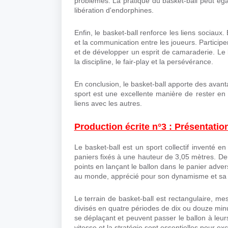
problèmes. La pratique du basket-ball peut éga
libération d'endorphines.
Enfin, le basket-ball renforce les liens sociaux.
et la communication entre les joueurs. Particip
et de développer un esprit de camaraderie. Le 
la discipline, le fair-play et la persévérance.
En conclusion, le basket-ball apporte des avantag
sport est une excellente manière de rester e
liens avec les autres.
Production écrite n°3 : Présentation
Le basket-ball est un sport collectif inventé 
paniers fixés à une hauteur de 3,05 mètres. De
points en lançant le ballon dans le panier advers
au monde, apprécié pour son dynamisme et sa r
Le terrain de basket-ball est rectangulaire, m
divisés en quatre périodes de dix ou douze minu
se déplaçant et peuvent passer le ballon à leurs
vitesse et la stratégie sont essentielles pour exc