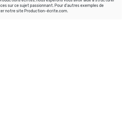
roductions écrites, nous espérons vous avoir aidé à structurer
ces sur ce sujet passionnant. Pour d'autres exemples de
ter notre site Production-écrite.com.