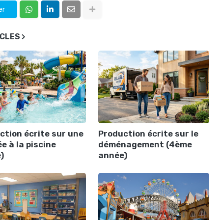
er
ICLES
ction écrite sur une
Production écrite sur le
e à la piscine
déménagement (4ème
)
année)