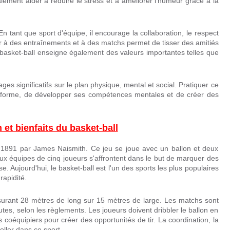
lement aider à réduire le stress et à améliorer l'humeur grâce à la
 En tant que sport d'équipe, il encourage la collaboration, le respect
er à des entraînements et à des matchs permet de tisser des amitiés
basket-ball enseigne également des valeurs importantes telles que
es significatifs sur le plan physique, mental et social. Pratiquer ce
n forme, de développer ses compétences mentales et de créer des
 et bienfaits du basket-ball
en 1891 par James Naismith. Ce jeu se joue avec un ballon et deux
ux équipes de cinq joueurs s'affrontent dans le but de marquer des
e. Aujourd'hui, le basket-ball est l'un des sports les plus populaires
apidité.
esurant 28 mètres de long sur 15 mètres de large. Les matchs sont
tes, selon les règlements. Les joueurs doivent dribbler le ballon en
 coéquipiers pour créer des opportunités de tir. La coordination, la
eller dans ce sport.