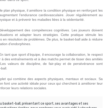
le plan physique, il améliore la condition physique en renforçant les
 augmentant l'endurance cardiovasculaire. Jouer régulièrement au
sique et à prévenir les maladies liées à la sédentarité.
le développement des compétences cognitives. Les joueurs doivent
tuations et adapter leurs stratégies. Cette pratique stimule les
s en résolution de problèmes. De plus, le basket-ball aide à réduire
ration d'endorphines.
 En tant que sport d'équipe, il encourage la collaboration, le respect
er à des entraînements et à des matchs permet de tisser des amitiés
es valeurs de discipline, de fair-play et de persévérance sont
ball.
omplet qui combine des aspects physiques, mentaux et sociaux. Sa
n font une activité idéale pour ceux qui cherchent à améliorer leur
nforcer leurs relations sociales.
du basket-ball, présentant ce sport, ses avantages et ses