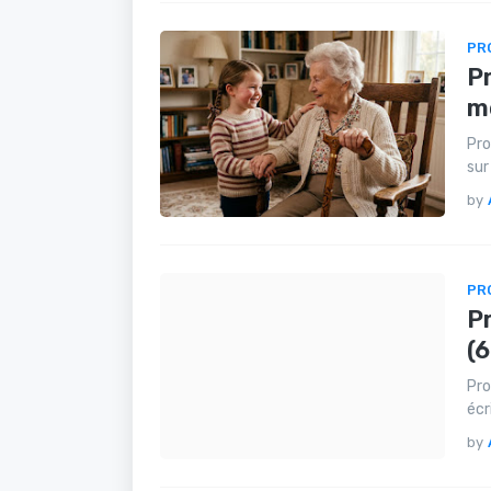
PR
Pr
m
Pro
sur
by
PR
Pr
(
Pro
écr
by