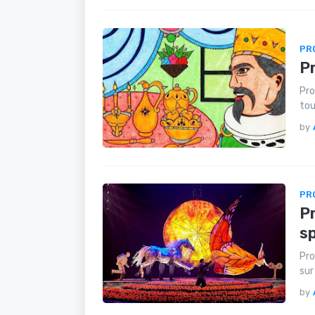
PR
Pr
Pro
tou
by
PR
Pr
s
Pro
sur
by