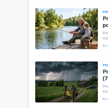
PR
Pr
p
Pro
la 
by
PR
Pr
(
Pro
écr
by